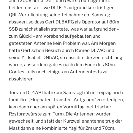
auch 2006 durch Gert und Uwe so durchgeführt.
Leider musste Uwe DL1FLY aufgrund kurzfristiger
QRL-Verpflichtung seine Teilnahme am Samstag
absagen, so dass Gert DL5ARG als Operator auf 80m
SSB zunächst allein startete, was war aufgrund der –
zum Glück! – am Vorabend aufgebauten und
getesteten Antenne kein Problem war. Am Morgen
hatte Gert schon Besuch durch Romeo DL7AC und
seine YL Isabell DN5AC, so dass ihm die Zeit nicht lang
wurde, ausserdem gab es nach dem Ende des 80m-
Contestteils noch einiges an Antennentests zu
absolvieren.
Torsten DL4APJ hatte am Samstagfrüh in Leipzig noch
familiäre „Flughafen-Transfer -Aufgaben“ zu erledigen,
kam dann aber am späten Vormittag incl. frischer
Rostbratwürste zum Turm. Die Antennen wurden
gewechselt, und statt der Kurzwellenantenne trug der
Mast dann eine kombinierte Yagi für 2m und 70cm.