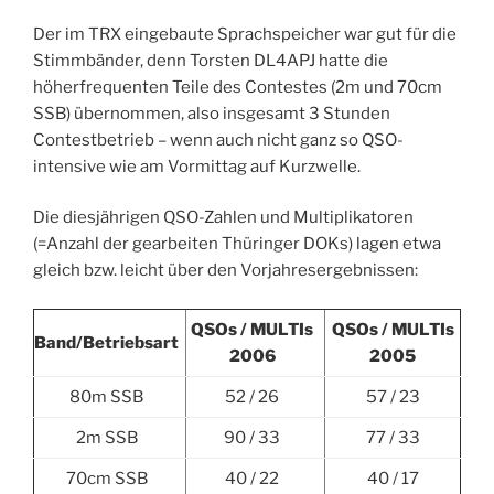
Der im TRX eingebaute Sprachspeicher war gut für die
Stimmbänder, denn Torsten DL4APJ hatte die
höherfrequenten Teile des Contestes (2m und 70cm
SSB) übernommen, also insgesamt 3 Stunden
Contestbetrieb – wenn auch nicht ganz so QSO-
intensive wie am Vormittag auf Kurzwelle.
Die diesjährigen QSO-Zahlen und Multiplikatoren
(=Anzahl der gearbeiten Thüringer DOKs) lagen etwa
gleich bzw. leicht über den Vorjahresergebnissen:
QSOs / MULTIs
QSOs / MULTIs
Band/Betriebsart
2006
2005
80m SSB
52 / 26
57 / 23
2m SSB
90 / 33
77 / 33
70cm SSB
40 / 22
40 / 17