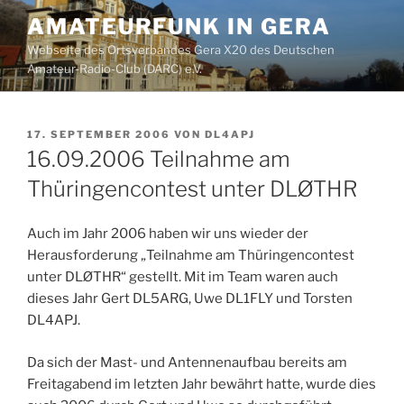
Zum
AMATEURFUNK IN GERA
Inhalt
Webseite des Ortsverbandes Gera X20 des Deutschen
springen
Amateur-Radio-Club (DARC) e.V.
VERÖFFENTLICHT
17. SEPTEMBER 2006
VON
DL4APJ
AM
16.09.2006 Teilnahme am
Thüringencontest unter DLØTHR
Auch im Jahr 2006 haben wir uns wieder der
Herausforderung „Teilnahme am Thüringencontest
unter DLØTHR“ gestellt. Mit im Team waren auch
dieses Jahr Gert DL5ARG, Uwe DL1FLY und Torsten
DL4APJ.
Da sich der Mast- und Antennenaufbau bereits am
Freitagabend im letzten Jahr bewährt hatte, wurde dies