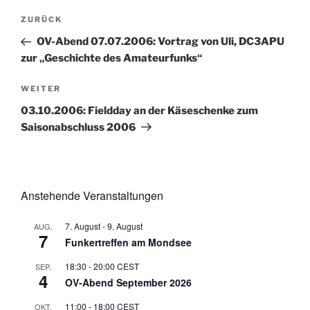
Beitragsnavigation
Vorheriger
ZURÜCK
Beitrag
OV-Abend 07.07.2006: Vortrag von Uli, DC3APU
zur „Geschichte des Amateurfunks“
Nächster
WEITER
Beitrag
03.10.2006: Fieldday an der Käseschenke zum
Saisonabschluss 2006
Anstehende Veranstaltungen
7. August
-
9. August
AUG.
7
Funkertreffen am Mondsee
18:30
-
20:00
CEST
SEP.
4
OV-Abend September 2026
11:00
-
18:00
CEST
OKT.