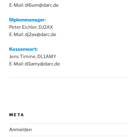
E-Mail:
dl6um@darc.de
Diplommanager
:
Peter Eichler, DJ2AX
E-Mail:
dj2ax@darc.de
Kassenwart:
Jens Timme, DL1AMY
E-Mail:
dl1amy@darc.de
META
Anmelden