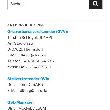
Suchen
Suche
nach:
A N S P R E C H P A R T N E R
Ortsverbandsvorsitzender (OVV):
Torsten Schlegel, DL4APJ
Am Stadion 25
D-07629 Hermsdorf
E-Mail:
dl4apj@darc.de
Telefon: +49-36601-41787
mobil: +49-163-4775510
Stellvertretender OVV:
Gert Thom, DL5ARG
E-Mail:
dl5arg@darc.de
QSL-Manager:
Ulrich Möckel, DL6UM