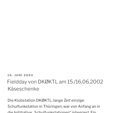
VERÖFFENTLICHT
16. JUNI 2002
AM
Fieldday von DKØKTL am 15./16.06.2002
Käseschenke
Die Klubstation DKØKTL, lange Zeit einzige
Schulfunkstation in Thüringen, war von Anfang an in
die Inititiative „Schulfunkstationen“ integriert. Ein