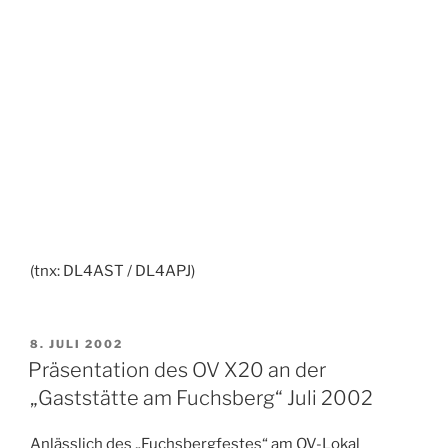
(tnx: DL4AST / DL4APJ)
VERÖFFENTLICHT
8. JULI 2002
AM
Präsentation des OV X20 an der
„Gaststätte am Fuchsberg“ Juli 2002
Anlässlich des „Fuchsbergfestes“ am OV-Lokal