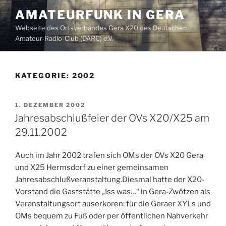
Zum
AMATEURFUNK IN GERA
Inhalt
Webseite des Ortsverbandes Gera X20 des Deutschen
springen
Amateur-Radio-Club (DARC) e.V.
KATEGORIE:
2002
VERÖFFENTLICHT
1. DEZEMBER 2002
AM
Jahresabschlußfeier der OVs X20/X25 am
29.11.2002
Auch im Jahr 2002 trafen sich OMs der OVs X20 Gera
und X25 Hermsdorf zu einer gemeinsamen
Jahresabschlußveranstaltung.Diesmal hatte der X20-
Vorstand die Gaststätte „Iss was…“ in Gera-Zwötzen als
Veranstaltungsort auserkoren: für die Geraer XYLs und
OMs bequem zu Fuß oder per öffentlichen Nahverkehr