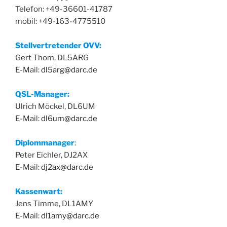
Telefon: +49-36601-41787
mobil: +49-163-4775510
Stellvertretender OVV:
Gert Thom, DL5ARG
E-Mail:
dl5arg@darc.de
QSL-Manager:
Ulrich Möckel, DL6UM
E-Mail:
dl6um@darc.de
Diplommanager
:
Peter Eichler, DJ2AX
E-Mail:
dj2ax@darc.de
Kassenwart:
Jens Timme, DL1AMY
E-Mail:
dl1amy@darc.de