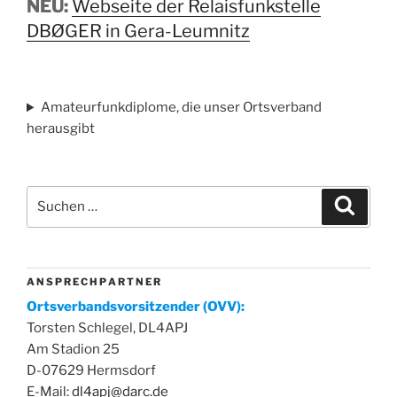
NEU:
Webseite der Relaisfunkstelle
DBØGER in Gera-Leumnitz
Amateurfunkdiplome, die unser Ortsverband
herausgibt
Suchen
Suche
nach:
A N S P R E C H P A R T N E R
Ortsverbandsvorsitzender (OVV):
Torsten Schlegel, DL4APJ
Am Stadion 25
D-07629 Hermsdorf
E-Mail:
dl4apj@darc.de