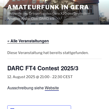
Zum
AMATEURFUNK IN GERA
Inhalt
Webseite des Ortsverbandes Gera X20 des Deutschen
springen
Amateur-Radio-Club (DARC) e.V.
« Alle Veranstaltungen
Diese Veranstaltung hat bereits stattgefunden.
DARC FT4 Contest 2025/3
12. August 2025 @ 21:00
-
22:30
CEST
Ausschreibung siehe
Website