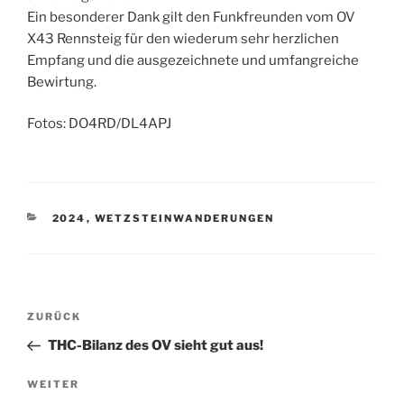
Ein besonderer Dank gilt den Funkfreunden vom OV
X43 Rennsteig für den wiederum sehr herzlichen
Empfang und die ausgezeichnete und umfangreiche
Bewirtung.
Fotos: DO4RD/DL4APJ
KATEGORIEN
2024
,
WETZSTEINWANDERUNGEN
Beitragsnavigation
Vorheriger
ZURÜCK
Beitrag
THC-Bilanz des OV sieht gut aus!
Nächster
WEITER