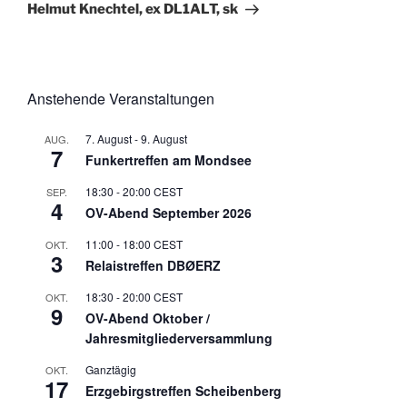
Beitrag
Helmut Knechtel, ex DL1ALT, sk
Anstehende Veranstaltungen
7. August
-
9. August
AUG.
7
Funkertreffen am Mondsee
18:30
-
20:00
CEST
SEP.
4
OV-Abend September 2026
11:00
-
18:00
CEST
OKT.
3
Relaistreffen DBØERZ
18:30
-
20:00
CEST
OKT.
9
OV-Abend Oktober /
Jahresmitgliederversammlung
Ganztägig
OKT.
17
Erzgebirgstreffen Scheibenberg