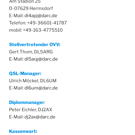
Am Stadion 25
D-07629 Hermsdorf
E-Mail:
dl4apj@darc.de
Telefon: +49-36601-41787
mobil: +49-163-4775510
Stellvertretender OVV:
Gert Thom, DL5ARG
E-Mail:
dl5arg@darc.de
QSL-Manager:
Ulrich Möckel, DL6UM
E-Mail:
dl6um@darc.de
Diplommanager
:
Peter Eichler, DJ2AX
E-Mail:
dj2ax@darc.de
Kassenwart: