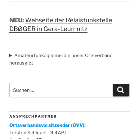
NEU:
Webseite der Relaisfunkstelle
DBØGER in Gera-Leumnitz
Amateurfunkdiplome, die unser Ortsverband
herausgibt
Suchen
Suche
nach:
A N S P R E C H P A R T N E R
Ortsverbandsvorsitzender (OVV):
Torsten Schlegel, DL4APJ