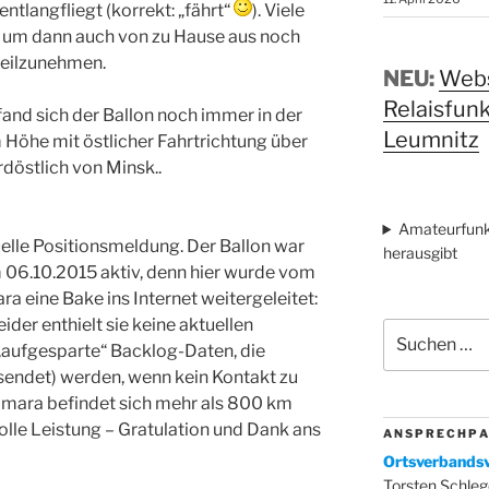
entlangfliegt (korrekt: „fährt“
). Viele
, um dann auch von zu Hause aus noch
 teilzunehmen.
NEU:
Webs
Relaisfun
and sich der Ballon noch immer in der
Leumnitz
 Höhe mit östlicher Fahrtrichtung über
döstlich von Minsk..
Amateurfunk
uelle Positionsmeldung. Der Ballon war
herausgibt
06.10.2015 aktiv, denn hier wurde vom
 eine Bake ins Internet weitergeleitet:
der enthielt sie keine aktuellen
Suchen
aufgesparte“ Backlog-Daten, die
nach:
sendet) werden, wenn kein Kontakt zu
amara befindet sich mehr als 800 km
olle Leistung – Gratulation und Dank ans
A N S P R E C H P A
Ortsverbandsv
Torsten Schleg