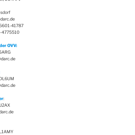
sdorf
darc.de
36601-41787
3-4775510
nder OVV:
L5ARG
@darc.de
:
, DL6UM
darc.de
er
:
 DJ2AX
darc.de
DL1AMY