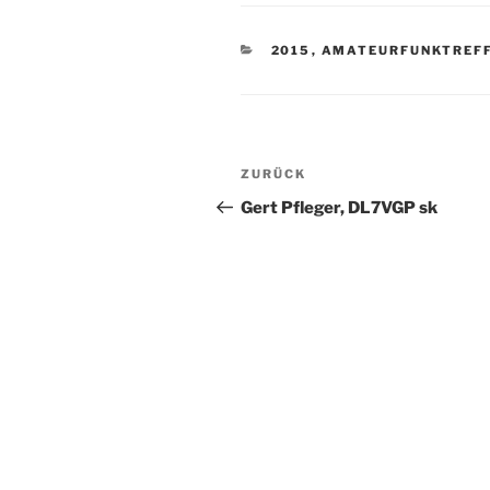
KATEGORIEN
2015
,
AMATEURFUNKTREF
Beitragsnavigation
Vorheriger
ZURÜCK
Beitrag
Gert Pfleger, DL7VGP sk