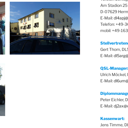
Am Stadion 25
D-07629 Herm
E-Mail:
dl4apj@
Telefon: +49-
mobil: +49-16
Stellvertrete
Gert Thom, D
E-Mail:
dl5arg
QSL-Manager
Ulrich Möckel
E-Mail:
dl6um@
Diplommanag
Peter Eichler,
E-Mail:
dj2ax@
Kassenwart:
Jens Timme, 