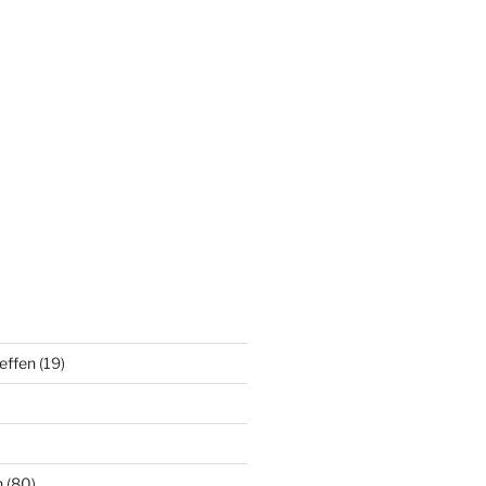
effen
(19)
n
(80)