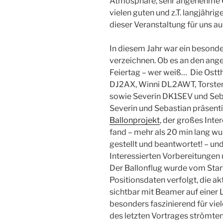
Atmosphäre, sehr angenehme 
vielen guten und z.T. langjähr
dieser Veranstaltung für uns au
In diesem Jahr war ein besond
verzeichnen. Ob es an den ang
Feiertag – wer weiß… Die Ostt
DJ2AX, Winni DL2AWT, Torste
sowie Severin DK1SEV und Seb
Severin und Sebastian präsent
Ballonprojekt
, der großes Inte
fand – mehr als 20 min lang w
gestellt und beantwortet! – un
Interessierten Vorbereitungen u
Der Ballonflug wurde vom Star
Positionsdaten verfolgt, die ak
sichtbar mit Beamer auf einer 
besonders faszinierend für vie
des letzten Vortrages strömten