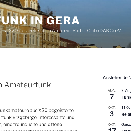
UNK IN GERA
era X20 des Deutschen Amateur-Radio-Club (DARC) e.V.
Anstehende V
en Amateurfunk
7. Au
AUG.
7
Funk
11:00
OKT.
d Funkamateure aus X20 begeisterte
3
Rela
rfunk Erzgebirge
. Interessante und
Ganzt
, eine freundliche und offene
OKT.
17