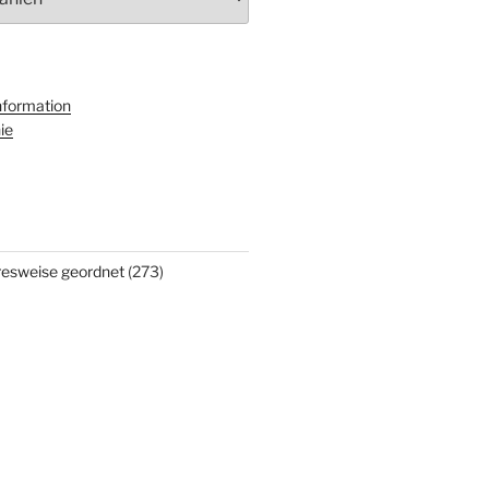
nformation
ie
hresweise geordnet
(273)