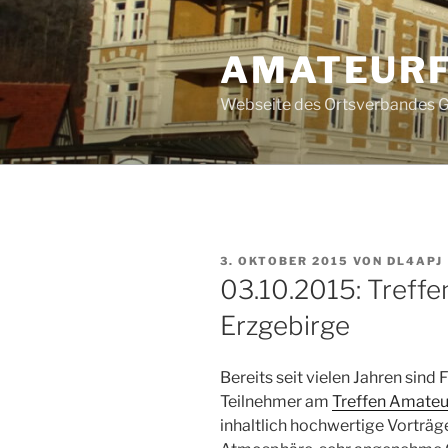
Zum
Inhalt
AMATEURF
springen
Webseite des Ortsverbandes G
VERÖFFENTLICHT
3. OKTOBER 2015
VON
DL4APJ
AM
03.10.2015: Treff
Erzgebirge
Bereits seit vielen Jahren sin
Teilnehmer am
Treffen Amateu
inhaltlich hochwertige Vorträge