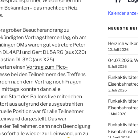
Erzg
Gesprächspartner, Wiedersehen mit
igen Bekannten – das macht den Reiz
Kalender anze
s.
NEUESTE BE
ers großer Besucherandrang zu
ekündigten Vortragsthemen lag, ob am
Herzlich willk
hüinger OMs waren gut vetreten: Peter
10. Juli 2026
n DL4APJ und Gert DL5ARG (aus X20)
astian DL3YC (aus X25).
04.07.2026: Wi
ierten einen
Vortrag zum Pico-
5. Juli 2026
resse bei den Teilnehmern des Treffens
Funkaktivitäte
urden nach dem Vortrag noch Fragen
Eisenbahnstrec
d mittags konnten dann alle
3. Juli 2026
nd Start des Ballons live miterleben.
Funkaktivitäte
tort aus aufgrund der ausgestrahlten
Eisenbahnstrec
tuelle Position war für alle Teilnehmer
1. Mai 2026
Leinwand dargestellt. Das war
Funkaktivitäte
le der Teilnehmer, denn nach Beendigung
Eisenbahnstrec
 sofort alle wieder zur Leinwand, um zu
11. April 2026