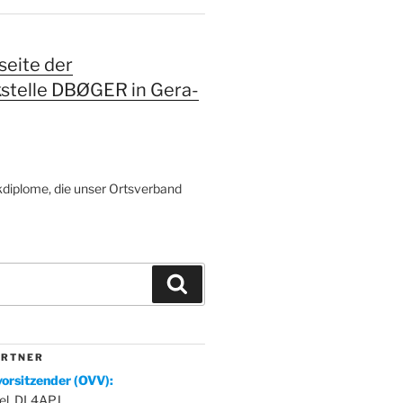
eite der
kstelle DBØGER in Gera-
diplome, die unser Ortsverband
Suchen
 R T N E R
orsitzender (OVV):
el, DL4APJ