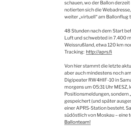
schauen, wo der Ballon derzeit 
notierten sich die Webadresse
weiter „virtuell“ am Ballonflug
48 Stunden nach dem Start bef
Luft und schwebted in 7.400 m
Weissrußland, etwa 120 km nor
Tracking:
http://aprs.fi
Von hier stammt die letzte akt
aber auch mindestens noch am 
Digipeater RW4HIF-10 in Samara
morgens um 05:31 Uhr MESZ, lei
Positionsmeldungen, sondern „
gespeichert (und später ausge
einer APRS-Station besteht. S
südöstlich von Moskau – eine t
Ballonteam!