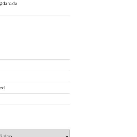
@darc.de
ed