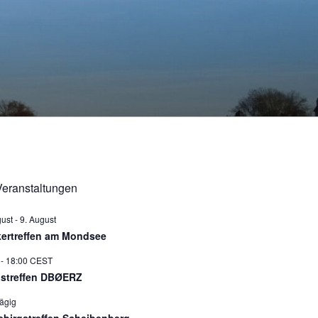
eranstaltungen
gust
-
9. August
ertreffen am Mondsee
-
18:00
CEST
istreffen DBØERZ
ägig