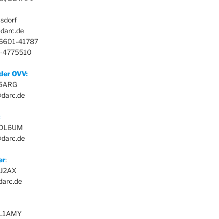
sdorf
darc.de
36601-41787
3-4775510
nder OVV:
L5ARG
@darc.de
:
, DL6UM
darc.de
er
:
 DJ2AX
darc.de
DL1AMY