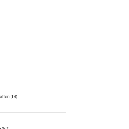
effen
(19)
n
(80)