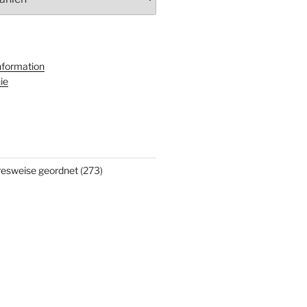
nformation
ie
hresweise geordnet
(273)