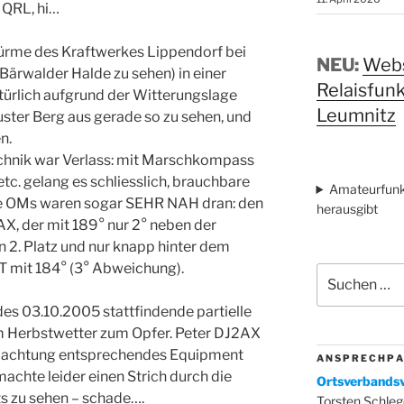
 QRL, hi…
türme des Kraftwerkes Lippendorf bei
NEU:
Webs
 Bärwalder Halde zu sehen) in einer
Relaisfun
türlich aufgrund der Witterungslage
Leumnitz
ter Berg aus gerade so zu sehen, und
n.
echnik war Verlass: mit Marschkompass
tc. gelang es schliesslich, brauchbare
Amateurfunk
nige OMs waren sogar SEHR NAH dran: den
herausgibt
AX, der mit 189° nur 2° neben der
en 2. Platz und nur knapp hinter dem
 mit 184° (3° Abweichung).
Suchen
nach:
es 03.10.2005 stattfindende partielle
dem Herbstwetter zum Opfer. Peter DJ2AX
obachtung entsprechendes Equipment
A N S P R E C H P A
achte leider einen Strich durch die
Ortsverbandsv
s zu sehen – schade….
Torsten Schleg