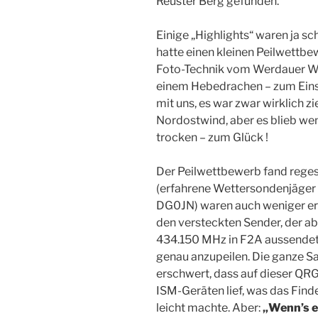
Reuster Berg gefunden.
Einige „Highlights“ waren ja s
hatte einen kleinen Peilwettbe
Foto-Technik vom Werdauer Wal
einem Hebedrachen – zum Eins
mit uns, es war zwar wirklich z
Nordostwind, aber es blieb wen
trocken – zum Glück !
Der Peilwettbewerb fand reges 
(erfahrene Wettersondenjäger
DG0JN) waren auch weniger erf
den versteckten Sender, der ab
434.150 MHz in F2A aussendet
genau anzupeilen. Die ganze S
erschwert, dass auf dieser Q
ISM-Geräten lief, was das Fin
leicht machte. Aber:
„Wenn’s ei