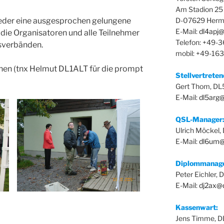
Am Stadion 25
eder eine ausgesprochen gelungene
D-07629 Herm
E-Mail:
dl4apj@
 die Organisatoren und alle Teilnehmer
Telefon: +49-
sverbänden.
mobil: +49-16
onen (tnx Helmut DL1ALT für die prompt
Stellvertrete
Gert Thom, D
E-Mail:
dl5arg
QSL-Manager
Ulrich Möckel
E-Mail:
dl6um@
Diplommanag
Peter Eichler,
E-Mail:
dj2ax@
Kassenwart:
Jens Timme, 