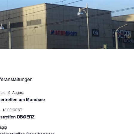
eranstaltungen
gust
-
9. August
ertreffen am Mondsee
-
18:00
CEST
istreffen DBØERZ
ägig