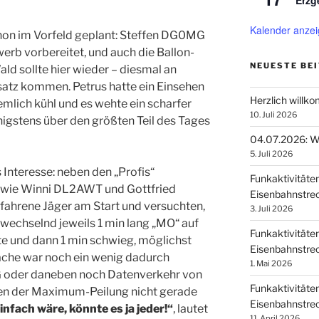
Erzg
Kalender anze
chon im Vorfeld geplant: Steffen DG0MG
werb vorbereitet, und auch die Ballon-
NEUESTE BE
d sollte hier wieder – diesmal an
atz kommen. Petrus hatte ein Einsehen
Herzlich willk
iemlich kühl und es wehte ein scharfer
10. Juli 2026
igstens über den größten Teil des Tages
04.07.2026: Wi
5. Juli 2026
Interesse: neben den „Profis“
Funkaktivitäte
 wie Winni DL2AWT und Gottfried
Eisenbahnstrec
ahrene Jäger am Start und versuchten,
3. Juli 2026
wechselnd jeweils 1 min lang „MO“ auf
Funkaktivitäte
e und dann 1 min schwieg, möglichst
Eisenbahnstrec
ache war noch ein wenig dadurch
1. Mai 2026
RG oder daneben noch Datenverkehr von
Funkaktivitäte
den der Maximum-Peilung nicht gerade
Eisenbahnstrec
nfach wäre, könnte es ja jeder!“
, lautet
11. April 2026