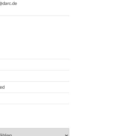
@darc.de
ed