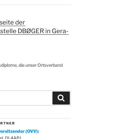
eite der
kstelle DBØGER in Gera-
diplome, die unser Ortsverband
Suchen
 R T N E R
orsitzender (OVV):
el, DL4APJ