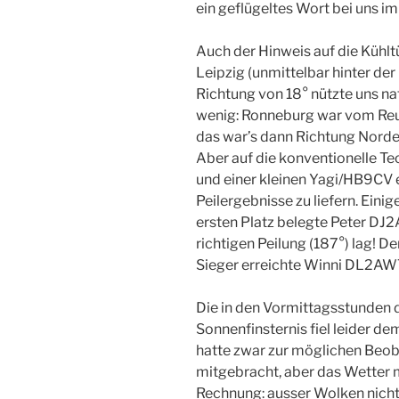
ein geflügeltes Wort bei uns im
Auch der Hinweis auf die Kühl
Leipzig (unmittelbar hinter der
Richtung von 18° nützte uns na
wenig: Ronneburg war vom Reus
das war’s dann Richtung Norde
Aber auf die konventionelle T
und einer kleinen Yagi/HB9CV e
Peilergebnisse zu liefern. Ei
ersten Platz belegte Peter DJ2
richtigen Peilung (187°) lag! D
Sieger erreichte Winni DL2AWT
Die in den Vormittagsstunden d
Sonnenfinsternis fiel leider 
hatte zwar zur möglichen Be
mitgebracht, aber das Wetter m
Rechnung: ausser Wolken nicht