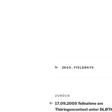
KATEGORIEN
2005
,
FIELDDAYS
Beitragsnavigation
Vorheriger
ZURÜCK
Beitrag
17.09.2005 Teilnahme am
Thüringencontest unter DLØT