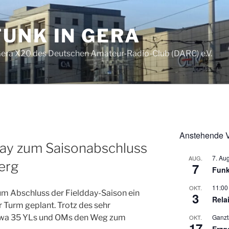
UNK IN GERA
era X20 des Deutschen Amateur-Radio-Club (DARC) e.V.
Anstehende V
day zum Saisonabschluss
7. Au
AUG.
erg
7
Funk
11:00
OKT.
um Abschluss der Fieldday-Saison ein
3
Rela
 Turm geplant. Trotz des sehr
Ganzt
etwa 35 YLs und OMs den Weg zum
OKT.
17