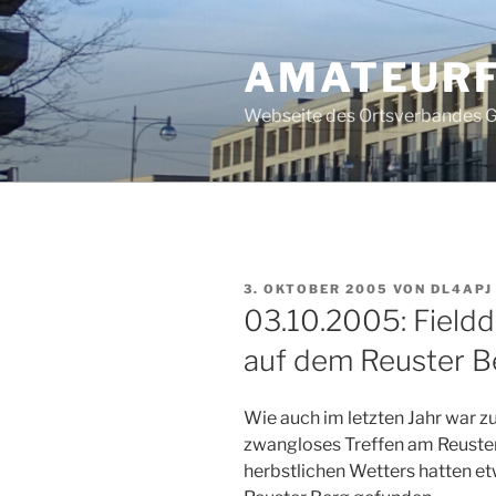
Zum
Inhalt
AMATEURF
springen
Webseite des Ortsverbandes G
VERÖFFENTLICHT
3. OKTOBER 2005
VON
DL4APJ
AM
03.10.2005: Field
auf dem Reuster B
Wie auch im letzten Jahr war z
zwangloses Treffen am Reuster
herbstlichen Wetters hatten 