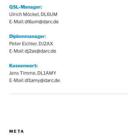
QSL-Manager:
Ulrich Möckel, DL6UM
E-Mail:
dl6um@darc.de
Diplommanager
:
Peter Eichler, DJ2AX
E-Mail:
dj2ax@darc.de
Kassenwart:
Jens Timme, DL1AMY
E-Mail:
dl1amy@darc.de
META