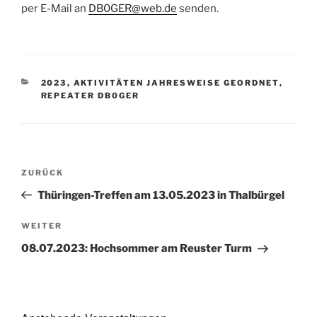
per E-Mail an
DB0GER@web.de
senden.
KATEGORIEN
2023
,
AKTIVITÄTEN JAHRESWEISE GEORDNET
,
REPEATER DB0GER
Beitragsnavigation
Vorheriger
ZURÜCK
Beitrag
Thüringen-Treffen am 13.05.2023 in Thalbürgel
Nächster
WEITER
Beitrag
08.07.2023: Hochsommer am Reuster Turm