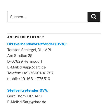
Suchen
Suche
nach:
A N S P R E C H P A R T N E R
Ortsverbandsvorsitzender (OVV):
Torsten Schlegel, DL4APJ
Am Stadion 25
D-07629 Hermsdorf
E-Mail:
dl4apj@darc.de
Telefon: +49-36601-41787
mobil: +49-163-4775510
Stellvertretender OVV:
Gert Thom, DL5ARG
E-Mail:
dl5arg@darc.de