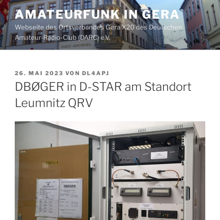
Zum
AMATEURFUNK IN GERA
Inhalt
Webseite des Ortsverbandes Gera X20 des Deutschen
springen
Amateur-Radio-Club (DARC) e.V.
VERÖFFENTLICHT
26. MAI 2023
VON
DL4APJ
AM
DBØGER in D-STAR am Standort
Leumnitz QRV