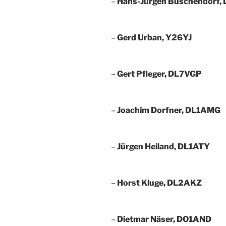
–
Hans-Jürgen Buschendorf,
–
Gerd Urban, Y26YJ
–
Gert Pfleger, DL7VGP
–
Joachim Dorfner, DL1AMG
–
Jürgen Heiland, DL1ATY
–
Horst Kluge, DL2AKZ
–
Dietmar Näser, DO1AND