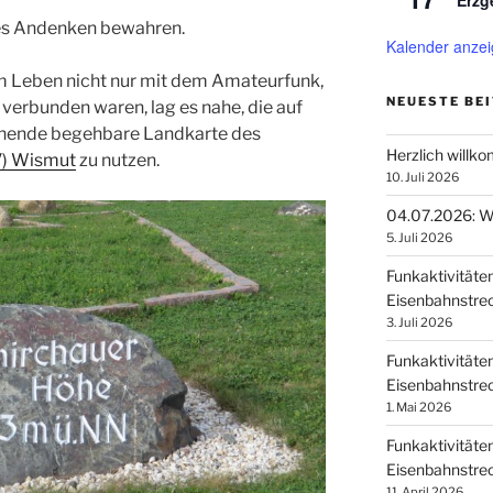
Erzg
es Andenken bewahren.
Kalender anze
em Leben nicht nur mit dem Amateurfunk,
NEUESTE BE
erbunden waren, lag es nahe, die auf
ehende begehbare Landkarte des
Herzlich willk
V) Wismut
zu nutzen.
10. Juli 2026
04.07.2026: Wi
5. Juli 2026
Funkaktivitäte
Eisenbahnstrec
3. Juli 2026
Funkaktivitäte
Eisenbahnstrec
1. Mai 2026
Funkaktivitäte
Eisenbahnstrec
11. April 2026