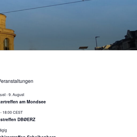
eranstaltungen
gust
-
9. August
ertreffen am Mondsee
-
18:00
CEST
istreffen DBØERZ
ägig