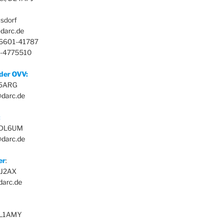
sdorf
darc.de
36601-41787
3-4775510
nder OVV:
L5ARG
@darc.de
:
, DL6UM
darc.de
er
:
 DJ2AX
darc.de
DL1AMY