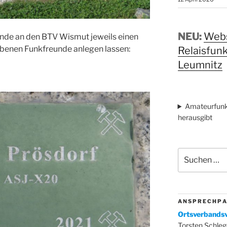
NEU:
Webs
nde an den BTV Wismut jeweils einen
rbenen Funkfreunde anlegen lassen:
Relaisfun
Leumnitz
Amateurfunk
herausgibt
Suchen
nach:
A N S P R E C H P A
Ortsverbandsv
Torsten Schleg