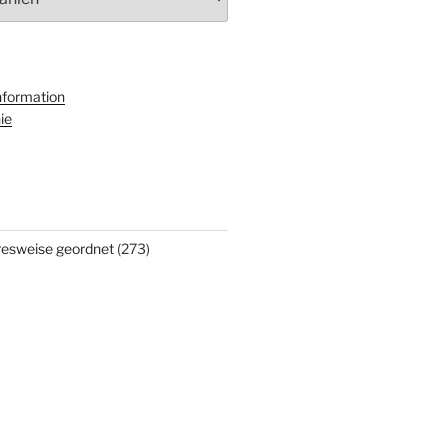
nformation
ie
hresweise geordnet
(273)