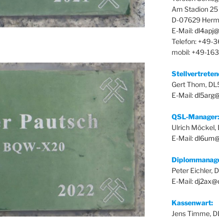
Am Stadion 25
D-07629 Herm
E-Mail:
dl4apj@
Telefon: +49-
mobil: +49-16
Stellvertrete
Gert Thom, D
E-Mail:
dl5arg
QSL-Manager
Ulrich Möckel
E-Mail:
dl6um@
Diplommanag
Peter Eichler,
E-Mail:
dj2ax@
Kassenwart:
Jens Timme, 