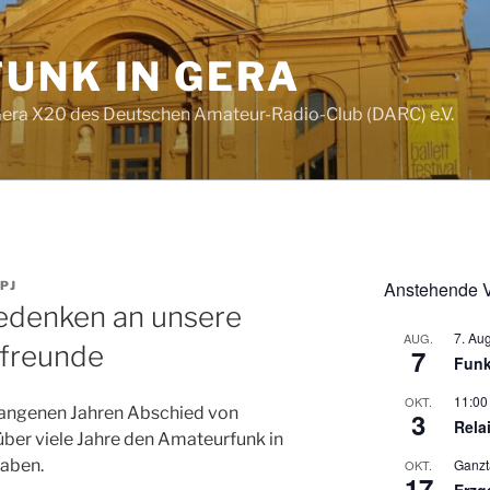
UNK IN GERA
era X20 des Deutschen Amateur-Radio-Club (DARC) e.V.
Anstehende V
PJ
Gedenken an unsere
7. Au
AUG.
kfreunde
7
Funk
11:00
OKT.
gangenen Jahren Abschied von
3
Rela
über viele Jahre den Amateurfunk in
Ganzt
aben.
OKT.
17