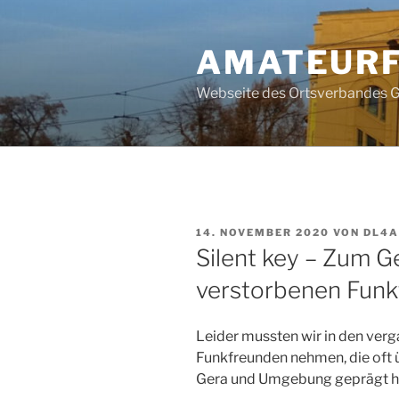
Zum
Inhalt
AMATEURF
springen
Webseite des Ortsverbandes G
VERÖFFENTLICHT
14. NOVEMBER 2020
VON
DL4A
AM
Silent key – Zum 
verstorbenen Fun
Leider mussten wir in den ver
Funkfreunden nehmen, die oft 
Gera und Umgebung geprägt h