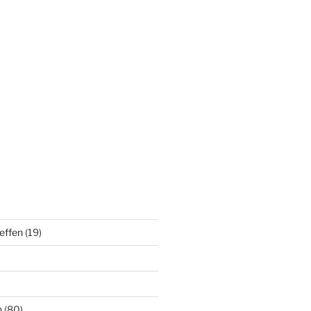
effen
(19)
n
(80)