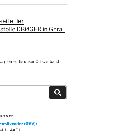
eite der
kstelle DBØGER in Gera-
diplome, die unser Ortsverband
Suchen
 R T N E R
orsitzender (OVV):
el, DL4APJ