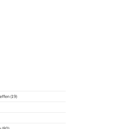
effen
(19)
n
(80)