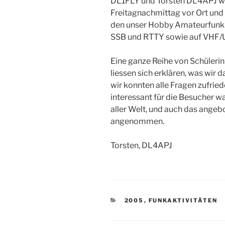
DL1FLY und Torsten DL4APJ w
Freitagnachmittag vor Ort und f
den unser Hobby Amateurfunk b
SSB und RTTY sowie auf VHF/
Eine ganze Reihe von Schülerin
liessen sich erklären, was wir da
wir konnten alle Fragen zufri
interessant für die Besucher w
aller Welt, und auch das angeb
angenommen.
Torsten, DL4APJ
KATEGORIEN
2005
,
FUNKAKTIVITÄTEN