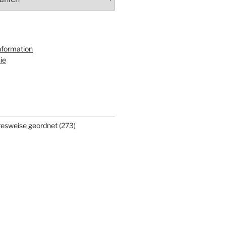
nformation
ie
hresweise geordnet
(273)