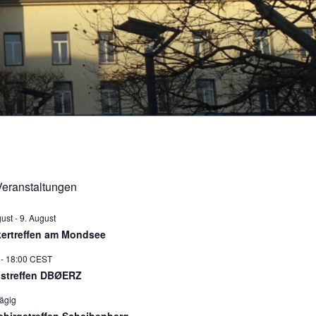
eranstaltungen
gust
-
9. August
ertreffen am Mondsee
-
18:00
CEST
istreffen DBØERZ
ägig