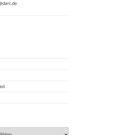
@darc.de
ed