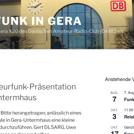
UNK IN GERA
era X20 des Deutschen Amateur-Radio-Club (DARC) e.V.
Anstehende V
urfunk-Präsentation
7. Au
AUG.
Untermhaus
7
Funk
11:00
OKT.
itte herangetragen, anlässlich eines
3
Rela
le in Gera-Untermhaus eine kleine
Ganzt
 durchzuführen. Gert DL5ARG, Uwe
OKT.
17