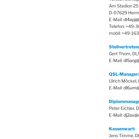
Am Stadion 25
D-07629 Herm
E-Mail:
dl4apj@
Telefon: +49-
mobil: +49-16
Stellvertrete
Gert Thom, D
E-Mail:
dl5arg
QSL-Manager
Ulrich Möckel
E-Mail:
dl6um@
Diplommanag
Peter Eichler,
E-Mail:
dj2ax@
Kassenwart:
Jens Timme, 