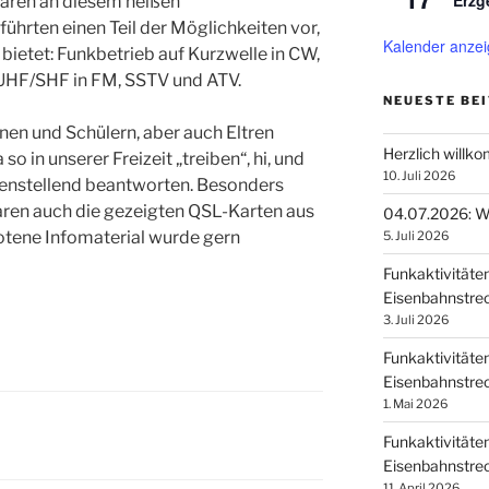
Erzg
aren an diesem heißen
ührten einen Teil der Möglichkeiten vor,
Kalender anze
ietet: Funkbetrieb auf Kurzwelle in CW,
UHF/SHF in FM, SSTV und ATV.
NEUESTE BE
nen und Schülern, aber auch Eltren
Herzlich willk
 so in unserer Freizeit „treiben“, hi, und
10. Juli 2026
edenstellend beantworten. Besonders
aren auch die gezeigten QSL-Karten aus
04.07.2026: Wi
otene Infomaterial wurde gern
5. Juli 2026
Funkaktivitäte
Eisenbahnstrec
3. Juli 2026
Funkaktivitäte
Eisenbahnstrec
1. Mai 2026
Funkaktivitäte
Eisenbahnstrec
11. April 2026