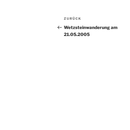
Beitragsnavigation
Vorheriger
ZURÜCK
Beitrag
Wetzsteinwanderung am
21.05.2005