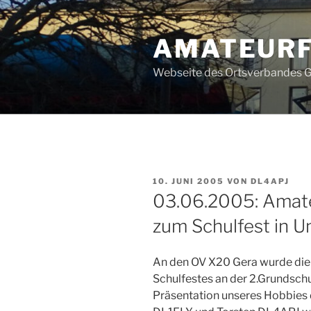
Zum
Inhalt
AMATEURF
springen
Webseite des Ortsverbandes G
VERÖFFENTLICHT
10. JUNI 2005
VON
DL4APJ
AM
03.06.2005: Amate
zum Schulfest in 
An den OV X20 Gera wurde die B
Schulfestes an der 2.Grundschu
Präsentation unseres Hobbies