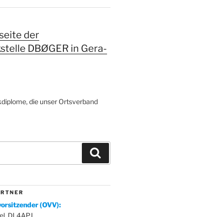
eite der
kstelle DBØGER in Gera-
diplome, die unser Ortsverband
Suchen
 R T N E R
orsitzender (OVV):
el, DL4APJ