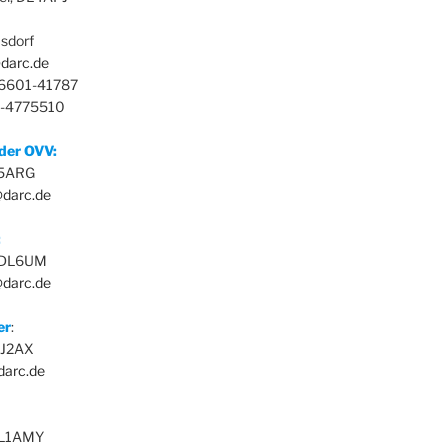
sdorf
darc.de
36601-41787
3-4775510
nder OVV:
L5ARG
@darc.de
:
, DL6UM
darc.de
er
:
 DJ2AX
darc.de
DL1AMY