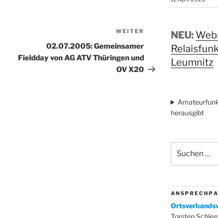
WEITER
Nächster
NEU:
Webs
Beitrag
02.07.2005: Gemeinsamer
Relaisfun
Fieldday von AG ATV Thüringen und
Leumnitz
OV X20
Amateurfunk
herausgibt
Suchen
nach:
A N S P R E C H P A
Ortsverbandsv
Torsten Schleg