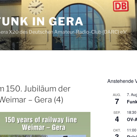
UNK IN GERA
era X20 des Deutschen Amateur-Radio-Club (DARC) e.V.
Anstehende V
m 150. Jubiläum der
7. Au
AUG.
Weimar – Gera (4)
7
Funk
18:30
SEP.
4
OV-A
11:00
OKT.
3