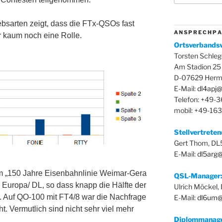
bsarten zeigt, dass die FTx-QSOs fast
A N S P R E C H P A
r kaum noch eine Rolle.
Ortsverbandsv
Torsten Schleg
Am Stadion 25
D-07629 Herm
E-Mail:
dl4apj@
Telefon: +49-
mobil: +49-16
Stellvertrete
Gert Thom, D
E-Mail:
dl5arg
om „150 Jahre Eisenbahnlinie Weimar-Gera
QSL-Manager
 Europa/ DL, so dass knapp die Hälfte der
Ulrich Möckel
 Auf QO-100 mit FT4/8 war die Nachfrage
E-Mail:
dl6um@
. Vermutlich sind nicht sehr viel mehr
Diplommanag