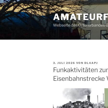
Zum
Inhalt
AMATEURF
springen
Webseite des Ortsverbandes G
VERÖFFENTLICHT
3. JULI 2026
VON
DL4APJ
AM
Funkaktivitäten zu
Eisenbahnstrecke 