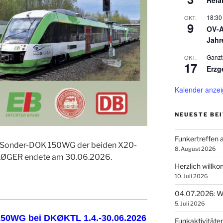
Rela
18:30
OKT.
9
OV-A
Jahr
Ganzt
OKT.
17
Erzg
Kalender anze
NEUESTE BE
Funkertreffen
en Sonder-DOK 150WG der beiden X20-
8. August 2026
KØGER endete am 30.06.2026.
Herzlich willk
10. Juli 2026
04.07.2026: Wi
5. Juli 2026
50WG bei DKØKTL 1.4.-30.06.2026
Funkaktivitäte