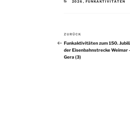
KATEGORIEN
2026
,
FUNKAKTIVITÄTEN
Beitragsnavigation
Vorheriger
ZURÜCK
Beitrag
Funkaktivitäten zum 150. Jubi
der Eisenbahnstrecke Weimar 
Gera (3)