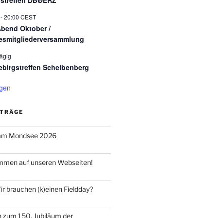
istreffen DBØERZ
-
20:00
CEST
bend Oktober /
esmitgliederversammlung
ägig
ebirgstreffen Scheibenberg
igen
ITRÄGE
 am Mondsee 2026
ommen auf unseren Webseiten!
r brauchen (k)einen Fieldday?
n zum 150. Jubiläum der