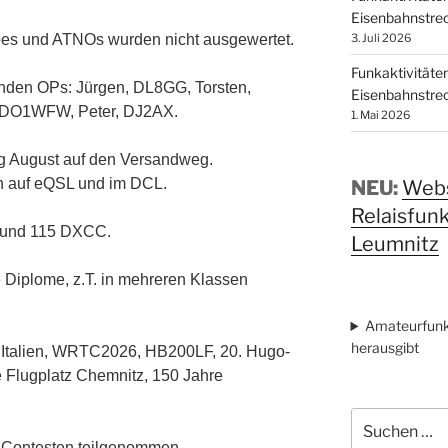
Eisenbahnstrec
3. Juli 2026
es und ATNOs wurden nicht ausgewertet.
Funkaktivitäte
enden OPs: Jürgen, DL8GG, Torsten,
Eisenbahnstrec
 DO1WFW, Peter, DJ2AX.
1. Mai 2026
g August auf den Versandweg.
ch auf eQSL und im DCL.
NEU:
Webs
Relaisfun
e und 115 DXCC.
Leumnitz
Diplome, z.T. in mehreren Klassen
Amateurfunk
herausgibt
 Italien, WRTC2026, HB200LF, 20. Hugo-
 Flugplatz Chemnitz, 150 Jahre
Suchen
nach:
0 Contesten teilgenommen.