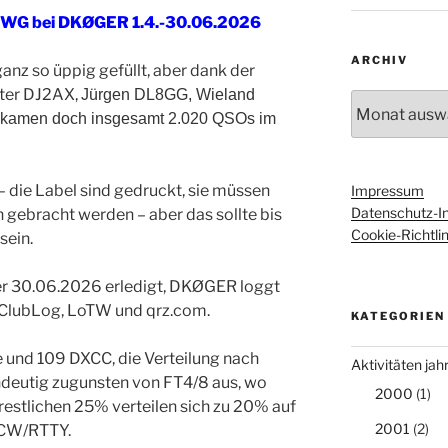
0WG bei DKØGER 1.4.-30.06.2026
ARCHIV
anz so üppig gefüllt, aber dank der
ter DJ2AX,
Jürgen DL8GG, Wieland
Archiv
amen doch insgesamt 2.020 QSOs im
.
– die Label sind gedruckt, sie müssen
Impressum
Datenschutz-I
n gebracht werden – aber das sollte bis
Cookie-Richtlin
sein.
per 30.06.2026 erledigt, DKØGER loggt
ClubLog, LoTW und qrz.com.
KATEGORIEN
e und 109 DXCC, die Verteilung nach
Aktivitäten ja
eindeutig zugunsten von FT4/8 aus, wo
2000
(1)
restlichen 25% verteilen sich zu 20% auf
2001
(2)
CW/RTTY.