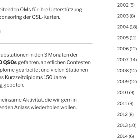
2002
(5)
eitenden OMs für ihre Unterstützung
2003
(8)
ponsoring der QSL-Karten.
2004
(18)
J
2005
(11)
2006
(12)
ubstationen in den 3 Monaten der
2007
(14)
00 QSOs
gefahren, an etlichen Contesten
plome gearbeitet und vielen Stationen
2008
(12)
es
Kurzzeitdiploms 150 Jahre
2009
(12)
a
geboten.
2010
(9)
einsame Aktivität, die wir gern in
2011
(8)
enden Anlass wiederholen wollen.
2012
(8)
2013
(10)
2014
(6)