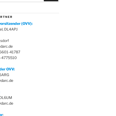
 R T N E R
orsitzender (OVV):
el, DL4APJ
sdorf
darc.de
36601-41787
3-4775510
nder OVV:
L5ARG
@darc.de
:
, DL6UM
darc.de
er
: