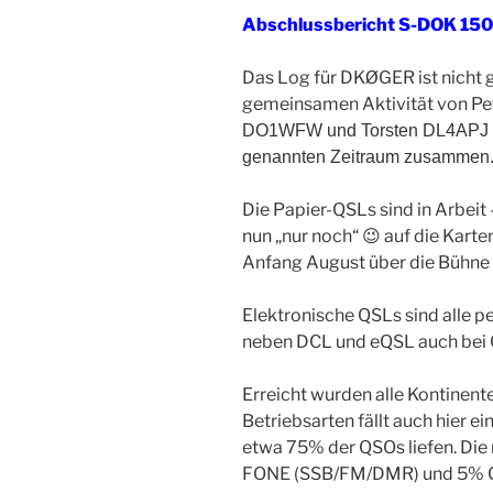
Abschlussbericht S-DOK 15
Das Log für DKØGER ist nicht g
gemeinsamen Aktivität von Pe
DO1WFW und Torsten DL4APJ k
genannten Zeitraum zusammen
Die Papier-QSLs sind in Arbeit 
nun „nur noch“ 😉 auf die Karte
Anfang August über die Bühne 
Elektronische QSLs sind alle 
neben DCL und eQSL auch bei 
Erreicht wurden alle Kontinent
Betriebsarten fällt auch hier 
etwa 75% der QSOs liefen. Die 
FONE (SSB/FM/DMR) und 5% 