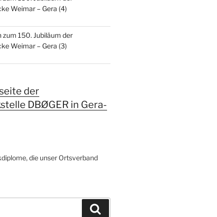
ke Weimar – Gera (4)
n zum 150. Jubiläum der
ke Weimar – Gera (3)
eite der
kstelle DBØGER in Gera-
diplome, die unser Ortsverband
Suchen