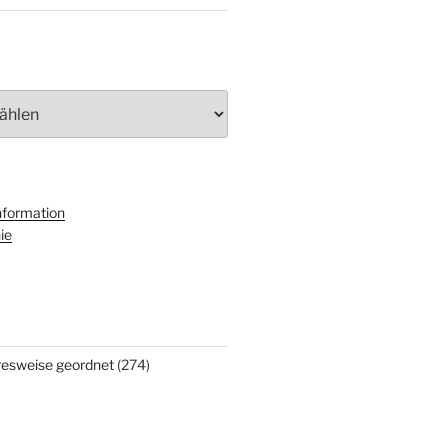
nformation
ie
hresweise geordnet
(274)