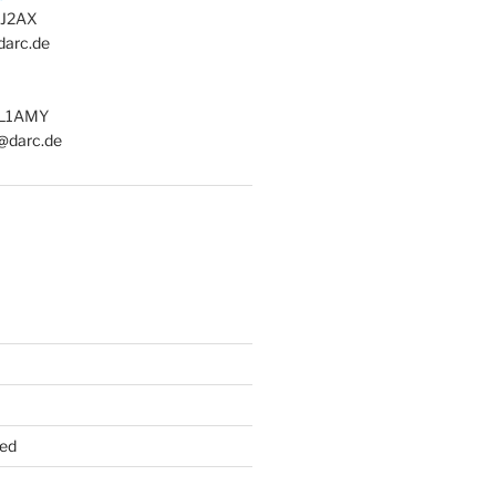
 DJ2AX
darc.de
DL1AMY
@darc.de
ed