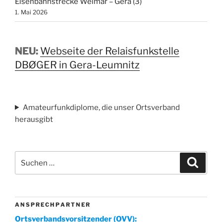
Eisenbahnstrecke Weimar – Gera (3)
1. Mai 2026
NEU:
Webseite der Relaisfunkstelle
DBØGER in Gera-Leumnitz
Amateurfunkdiplome, die unser Ortsverband
herausgibt
Suchen
Suche
nach:
A N S P R E C H P A R T N E R
Ortsverbandsvorsitzender (OVV):