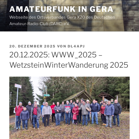
Zum
AMATEURFUNK IN GERA
Inhalt
Webseite des Ortsverbandes Gera X20 des Deutschen
springen
Amateur-Radio-Club (DARC) e.V.
VERÖFFENTLICHT
20. DEZEMBER 2025
VON
DL4APJ
AM
20.12.2025: WWW_2025 –
WetzsteinWinterWanderung 2025