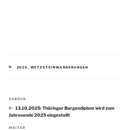
KATEGORIEN
2025
,
WETZSTEINWANDERUNGEN
Beitragsnavigation
Vorheriger
ZURÜCK
Beitrag
13.10.2025: Thüringer Burgendiplom wird zum
Jahresende 2025 eingestellt
Nächster
WEITER