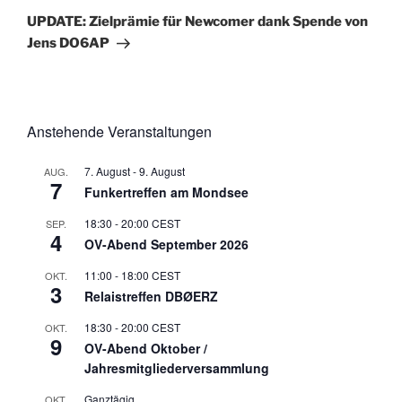
Beitrag
UPDATE: Zielprämie für Newcomer dank Spende von
Jens DO6AP
Anstehende Veranstaltungen
7. August
-
9. August
AUG.
7
Funkertreffen am Mondsee
18:30
-
20:00
CEST
SEP.
4
OV-Abend September 2026
11:00
-
18:00
CEST
OKT.
3
Relaistreffen DBØERZ
18:30
-
20:00
CEST
OKT.
9
OV-Abend Oktober /
Jahresmitgliederversammlung
Ganztägig
OKT.