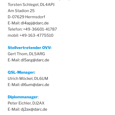
Torsten Schlegel, DL4APJ
Am Stadion 25
D-07629 Hermsdorf
E-Mail:
dl4apj@darc.de
Telefon: +49-36601-41787
mobil: +49-163-4775510
Stellvertretender OVV:
Gert Thom, DL5ARG
E-Mail:
dl5arg@darc.de
QSL-Manager:
Ulrich Möckel, DL6UM
E-Mail:
dl6um@darc.de
Diplommanager
:
Peter Eichler, DJ2AX
E-Mail:
dj2ax@darc.de