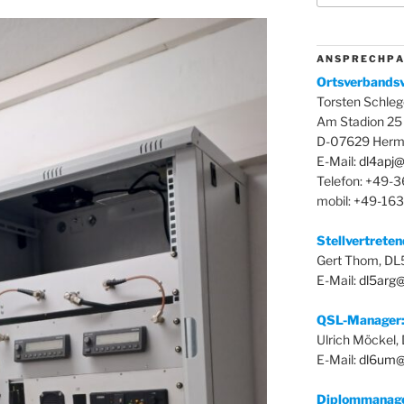
A N S P R E C H P A
Ortsverbandsv
Torsten Schleg
Am Stadion 25
D-07629 Herm
E-Mail:
dl4apj@
Telefon: +49-
mobil: +49-16
Stellvertrete
Gert Thom, D
E-Mail:
dl5arg
QSL-Manager
Ulrich Möckel
E-Mail:
dl6um@
Diplommanag