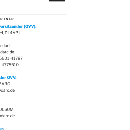
 R T N E R
orsitzender (OVV):
el, DL4APJ
sdorf
darc.de
36601-41787
3-4775510
nder OVV:
L5ARG
@darc.de
:
, DL6UM
darc.de
er
: