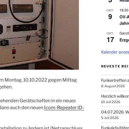
Rela
18:30
OKT.
9
OV-A
Jahr
Ganzt
OKT.
17
Erzg
Kalender anze
NEUESTE BE
m Montag, 10.10.2022 gegen Mittag
Funkertreffen
8. August 2026
gehen.
Herzlich willk
tehenden Gerätschaften in ein neues
10. Juli 2026
dann auch den neuen
Icom-Repeater ID-
04.07.2026: Wi
5. Juli 2026
Funkaktivitäte
stallation zu ändern ist (Netzanschluss,