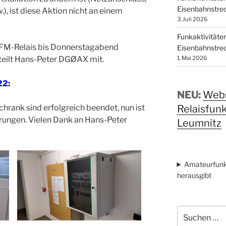
Eisenbahnstrec
), ist diese Aktion nicht an einem
3. Juli 2026
Funkaktivitäte
s FM-Relais bis Donnerstagabend
Eisenbahnstrec
1. Mai 2026
 teilt Hans-Peter DGØAX mit.
22:
NEU:
Webs
Relaisfun
rank sind erfolgreich beendet, nun ist
erungen. Vielen Dank an Hans-Peter
Leumnitz
Amateurfunk
herausgibt
Suchen
nach: