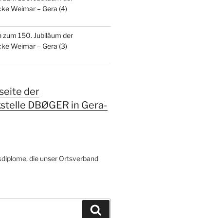
ke Weimar – Gera (4)
n zum 150. Jubiläum der
ke Weimar – Gera (3)
eite der
kstelle DBØGER in Gera-
diplome, die unser Ortsverband
Suchen