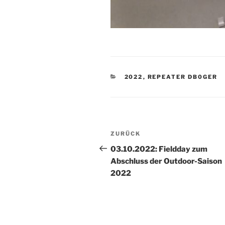
KATEGORIEN
2022
,
REPEATER DB0GER
Beitragsnavigation
Vorheriger
ZURÜCK
Beitrag
03.10.2022: Fieldday zum
Abschluss der Outdoor-Saison
2022