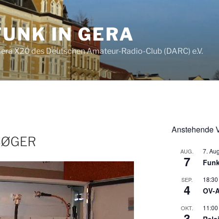
UNK IN GERA
era X20 des Deutschen Amateur-Radio-Club (DARC) e.V.
Anstehende V
BØGER
7. Au
AUG.
7
Funk
18:30
SEP.
4
OV-A
11:00
OKT.
3