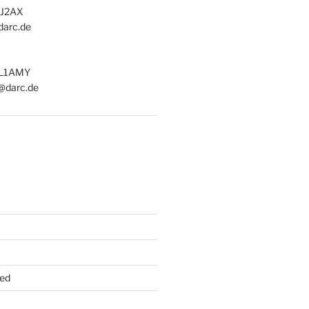
 DJ2AX
darc.de
DL1AMY
@darc.de
ed