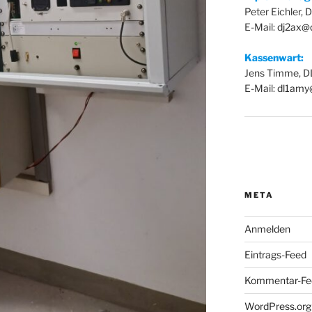
Peter Eichler,
E-Mail:
dj2ax@
Kassenwart:
Jens Timme, 
E-Mail:
dl1amy
META
Anmelden
Eintrags-Feed
Kommentar-Fe
WordPress.org