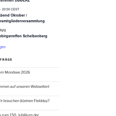
istreffen DBØERZ
-
20:00
CEST
bend Oktober /
esmitgliederversammlung
ägig
ebirgstreffen Scheibenberg
igen
ITRÄGE
 am Mondsee 2026
ommen auf unseren Webseiten!
r brauchen (k)einen Fieldday?
n zum 150. Jubiläum der