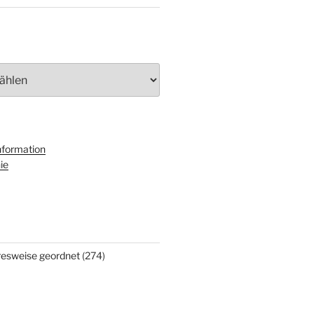
nformation
ie
hresweise geordnet
(274)