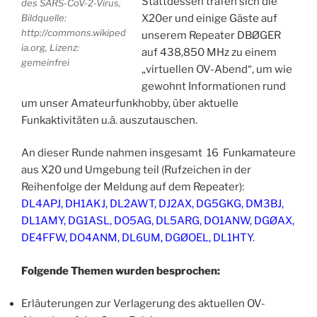
Stattdessen trafen sich die
des SARS-CoV-2-Virus,
Bildquelle:
X20er und einige Gäste auf
http://commons.wikiped
unserem Repeater DBØGER
ia.org, Lizenz:
auf 438,850 MHz zu einem
gemeinfrei
„virtuellen OV-Abend“, um wie
gewohnt Informationen rund
um unser Amateurfunkhobby, über aktuelle
Funkaktivitäten u.ä. auszutauschen.
An dieser Runde nahmen insgesamt 16 Funkamateure
aus X20 und Umgebung teil (Rufzeichen in der
Reihenfolge der Meldung auf dem Repeater):
DL4APJ, DH1AKJ, DL2AWT, DJ2AX, DG5GKG, DM3BJ,
DL1AMY, DG1ASL, DO5AG, DL5ARG, DO1ANW, DGØAX,
DE4FFW, DO4ANM, DL6UM, DGØOEL, DL1HTY
.
Folgende Themen wurden besprochen:
Erläuterungen zur Verlagerung des aktuellen OV-