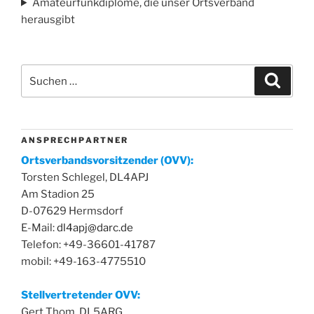
Amateurfunkdiplome, die unser Ortsverband
herausgibt
Suchen
Suche
nach:
A N S P R E C H P A R T N E R
Ortsverbandsvorsitzender (OVV):
Torsten Schlegel, DL4APJ
Am Stadion 25
D-07629 Hermsdorf
E-Mail:
dl4apj@darc.de
Telefon: +49-36601-41787
mobil: +49-163-4775510
Stellvertretender OVV:
Gert Thom, DL5ARG