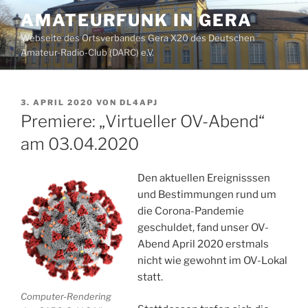
Zum
AMATEURFUNK IN GERA
Inhalt
Webseite des Ortsverbandes Gera X20 des Deutschen
springen
Amateur-Radio-Club (DARC) e.V.
VERÖFFENTLICHT
3. APRIL 2020
VON
DL4APJ
AM
Premiere: „Virtueller OV-Abend“
am 03.04.2020
Den aktuellen Ereignisssen
und Bestimmungen rund um
die Corona-Pandemie
geschuldet, fand unser OV-
Abend April 2020 erstmals
nicht wie gewohnt im OV-Lokal
statt.
Computer-Rendering