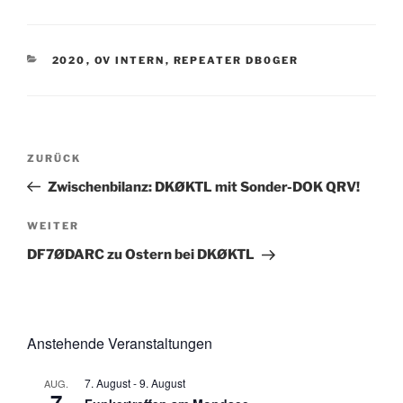
KATEGORIEN
2020
,
OV INTERN
,
REPEATER DB0GER
Beitragsnavigation
Vorheriger
ZURÜCK
Beitrag
Zwischenbilanz: DKØKTL mit Sonder-DOK QRV!
Nächster
WEITER
Beitrag
DF7ØDARC zu Ostern bei DKØKTL
Anstehende Veranstaltungen
7. August
-
9. August
AUG.
7