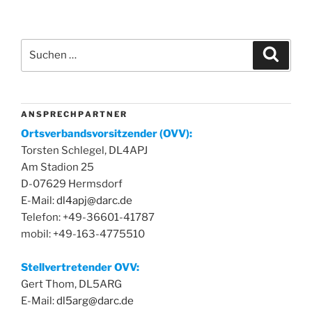
Suchen
Suche
nach:
A N S P R E C H P A R T N E R
Ortsverbandsvorsitzender (OVV):
Torsten Schlegel, DL4APJ
Am Stadion 25
D-07629 Hermsdorf
E-Mail:
dl4apj@darc.de
Telefon: +49-36601-41787
mobil: +49-163-4775510
Stellvertretender OVV:
Gert Thom, DL5ARG
E-Mail:
dl5arg@darc.de