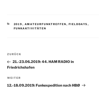
KATEGORIEN
2019
,
AMATEURFUNKTREFFEN
,
FIELDDAYS
,
FUNKAKTIVITÄTEN
Beitragsnavigation
Vorheriger
ZURÜCK
Beitrag
21.-23.06.2019: 44. HAM RADIO in
Friedrichshafen
Nächster
WEITER
Beitrag
12.-18.09.2019: Funkexpedition nach HBØ