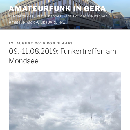
Zum
AMATEURFUNK IN GERA
Inhalt
Webseite des Ortsverbandes Gera X20 des Deutschen
springen
Amateur-Radio-Club (DARC) e.V.
VERÖFFENTLICHT
12. AUGUST 2019
VON
DL4APJ
AM
09.-11.08.2019: Funkertreffen am
Mondsee