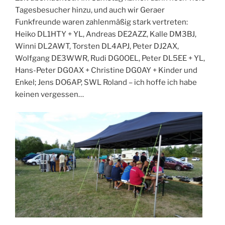
Tagesbesucher hinzu, und auch wir Geraer
Funkfreunde waren zahlenmäßig stark vertreten:
Heiko DL1HTY + YL, Andreas DE2AZZ, Kalle DM3BJ,
Winni DL2AWT, Torsten DL4APJ, Peter DJ2AX,
Wolfgang DE3WWR, Rudi DG0OEL, Peter DL5EE + YL,
Hans-Peter DG0AX + Christine DG0AY + Kinder und
Enkel; Jens DO6AP, SWL Roland – ich hoffe ich habe
keinen vergessen…