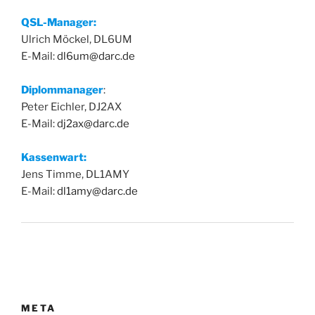
QSL-Manager:
Ulrich Möckel, DL6UM
E-Mail:
dl6um@darc.de
Diplommanager
:
Peter Eichler, DJ2AX
E-Mail:
dj2ax@darc.de
Kassenwart:
Jens Timme, DL1AMY
E-Mail:
dl1amy@darc.de
META