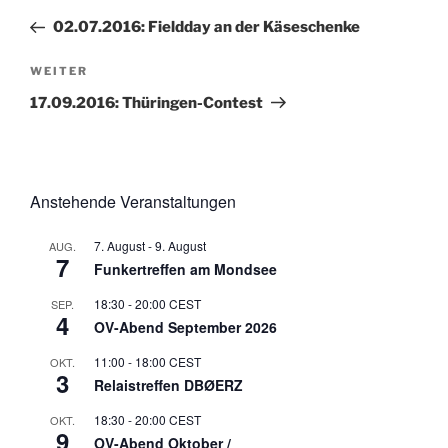
Beitrag
02.07.2016: Fieldday an der Käseschenke
Nächster
WEITER
Beitrag
17.09.2016: Thüringen-Contest
Anstehende Veranstaltungen
7. August
-
9. August
AUG.
7
Funkertreffen am Mondsee
18:30
-
20:00
CEST
SEP.
4
OV-Abend September 2026
11:00
-
18:00
CEST
OKT.
3
Relaistreffen DBØERZ
18:30
-
20:00
CEST
OKT.
9
OV-Abend Oktober /