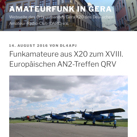
Zum
AMATEURFUNK IN GERA
Inhalt
Webseite des Ortsverbandes Gera X20 des Deutschen
springen
Amateur-Radio-Club (DARC) e.V.
VERÖFFENTLICHT
14. AUGUST 2016
VON
DL4APJ
AM
Funkamateure aus X20 zum XVIII.
Europäischen AN2-Treffen QRV