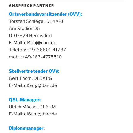
A N S P R E C H P A R T N E R
Ortsverbandsvorsitzender (OVV):
Torsten Schlegel, DL4APJ
Am Stadion 25
D-07629 Hermsdorf
E-Mail:
dl4apj@darc.de
Telefon: +49-36601-41787
mobil: +49-163-4775510
Stellvertretender OVV:
Gert Thom, DL5ARG
E-Mail:
dl5arg@darc.de
QSL-Manager:
Ulrich Möckel, DL6UM
E-Mail:
dl6um@darc.de
Diplommanager
: