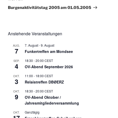
Beitrag
Burgenaktivitätstag 2005 am 01.05.2005
Anstehende Veranstaltungen
7. August
-
9. August
AUG.
7
Funkertreffen am Mondsee
18:30
-
20:00
CEST
SEP.
4
OV-Abend September 2026
11:00
-
18:00
CEST
OKT.
3
Relaistreffen DBØERZ
18:30
-
20:00
CEST
OKT.
9
OV-Abend Oktober /
Jahresmitgliederversammlung
Ganztägig
OKT.
17