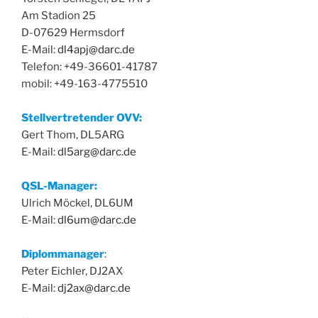
Am Stadion 25
D-07629 Hermsdorf
E-Mail:
dl4apj@darc.de
Telefon: +49-36601-41787
mobil: +49-163-4775510
Stellvertretender OVV:
Gert Thom, DL5ARG
E-Mail:
dl5arg@darc.de
QSL-Manager:
Ulrich Möckel, DL6UM
E-Mail:
dl6um@darc.de
Diplommanager
:
Peter Eichler, DJ2AX
E-Mail:
dj2ax@darc.de