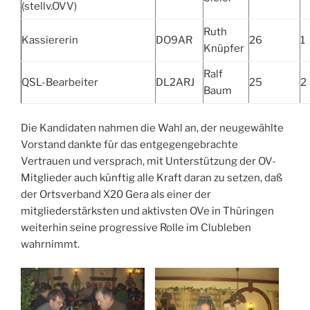
(stellv.OVV)
Ruth
Kassiererin
DO9AR
26
1
Knüpfer
Ralf
QSL-Bearbeiter
DL2ARJ
25
2
Baum
Die Kandidaten nahmen die Wahl an, der neugewählte
Vorstand dankte für das entgegengebrachte
Vertrauen und versprach, mit Unterstützung der OV-
Mitglieder auch künftig alle Kraft daran zu setzen, daß
der Ortsverband X20 Gera als einer der
mitgliederstärksten und aktivsten OVe in Thüringen
weiterhin seine progressive Rolle im Clubleben
wahrnimmt.