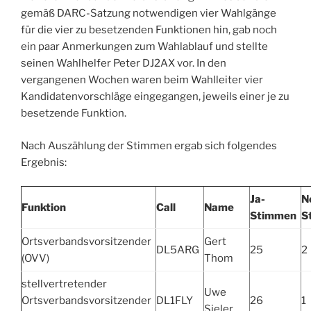
gemäß DARC-Satzung notwendigen vier Wahlgänge
für die vier zu besetzenden Funktionen hin, gab noch
ein paar Anmerkungen zum Wahlablauf und stellte
seinen Wahlhelfer Peter DJ2AX vor. In den
vergangenen Wochen waren beim Wahlleiter vier
Kandidatenvorschläge eingegangen, jeweils einer je zu
besetzende Funktion.
Nach Auszählung der Stimmen ergab sich folgendes
Ergebnis:
Ja-
N
Funktion
Call
Name
Stimmen
S
Ortsverbandsvorsitzender
Gert
DL5ARG
25
2
(OVV)
Thom
stellvertretender
Uwe
Ortsverbandsvorsitzender
DL1FLY
26
1
Sieler