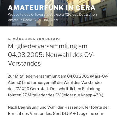
Zum
AMATEURFUNK IN GERA
Inhalt
Webseite des Ortsverbandes Gera X20 des Deutschen
springen
Amateur-Radio-Club (DARC) e.V.
VERÖFFENTLICHT
5. MÄRZ 2005
VON
DL4APJ
AM
Mitgliederversammlung am
04.03.2005: Neuwahl des OV-
Vorstandes
Zur Mitgliederversammlung am 04.03.2005 (März-OV-
Abend) fand turnusgemäß die Wahl des Vorstandes
des OV X20 Gera statt. Der schriftlichen Einladung
folgten 27 Mitglieder des OV (leider nur knapp 43%).
Nach Begrüßung und Wahl der Kassenprüfer folgte der
Bericht des Vorstandes. Gert DL5ARG zog eine sehr