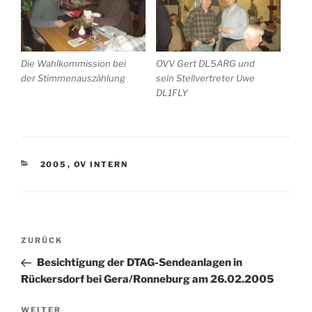
Die Wahlkommission bei
OVV Gert DL5ARG und
der Stimmenauszählung
sein Stellvertreter Uwe
DL1FLY
KATEGORIEN
2005
,
OV INTERN
Beitragsnavigation
Vorheriger
ZURÜCK
Beitrag
Besichtigung der DTAG-Sendeanlagen in
Rückersdorf bei Gera/Ronneburg am 26.02.2005
Nächster
WEITER