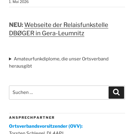
1. Mai 2026
NEU:
Webseite der Relaisfunkstelle
DBØGER in Gera-Leumnitz
Amateurfunkdiplome, die unser Ortsverband
herausgibt
Suchen
Suche
nach:
A N S P R E C H P A R T N E R
Ortsverbandsvorsitzender (OVV):
Torsten Schlegel, DL4APJ