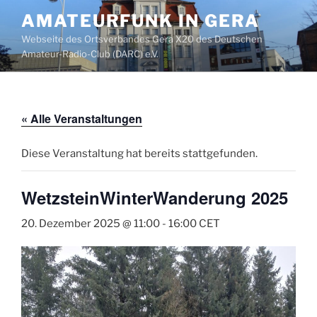
Zum
AMATEURFUNK IN GERA
Inhalt
Webseite des Ortsverbandes Gera X20 des Deutschen
springen
Amateur-Radio-Club (DARC) e.V.
« Alle Veranstaltungen
Diese Veranstaltung hat bereits stattgefunden.
WetzsteinWinterWanderung 2025
20. Dezember 2025 @ 11:00
-
16:00
CET